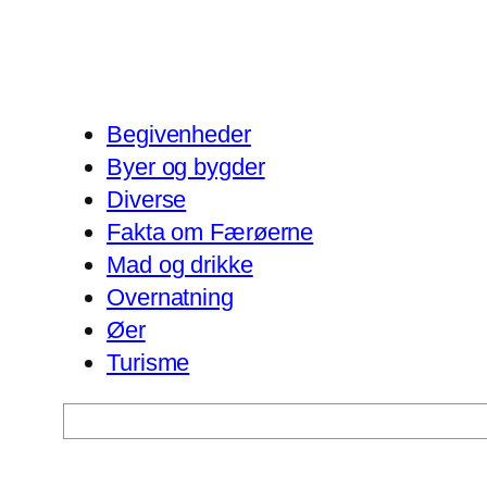
Begivenheder
Byer og bygder
Diverse
Fakta om Færøerne
Mad og drikke
Overnatning
Øer
Turisme
Søg