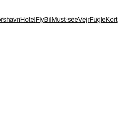
órshavn
Hotel
Fly
Bil
Must-see
Vejr
Fugle
Kort