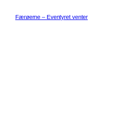
Spring
til
Færøerne – Eventyret venter
indhold