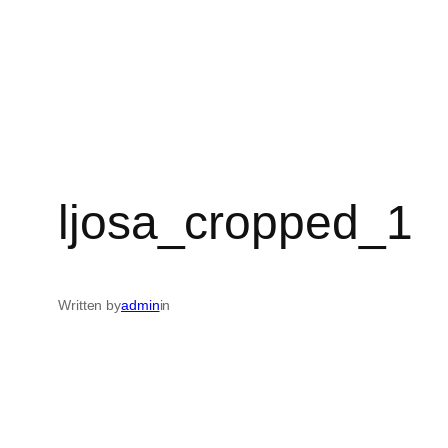
ljosa_cropped_1
Written by
admin
in