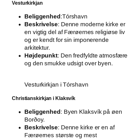
Vesturkirkjan
Beliggenhed
:Tórshavn
Beskrivelse
: Denne moderne kirke er
en vigtig del af Færøernes religiøse liv
og er kendt for sin imponerende
arkitektur.
Højdepunkt
: Den fredfyldte atmosfære
og den smukke udsigt over byen.
Vesturkirkjan i Tórshavn
Christianskirkjan i Klaksvík
Beliggenhed
: Byen Klaksvík på øen
Borðoy.
Beskrivelse
: Denne kirke er en af
Færøernes største og mest