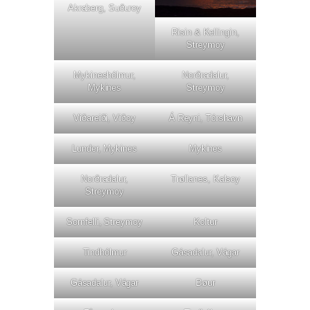
Akraberg, Suðuroy
Risin & Kellingin,
Streymoy
Mykineshólmur,
Norðradalur,
Mykines
Streymoy
Viðareiði, Viðoy
Á Reyni, Tórshavn
Lunder, Mykines
Mykines
Norðradalur,
Trøllanes, Kalsoy
Streymoy
Sornfelli, Streymoy
Koltur
Tindhólmur
Gásadalur, Vágar
Gásadalur, Vágar
Bøur