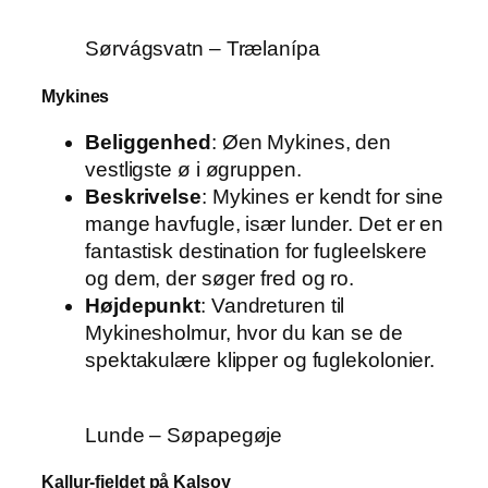
Sørvágsvatn – Trælanípa
Mykines
Beliggenhed
: Øen Mykines, den
vestligste ø i øgruppen.
Beskrivelse
: Mykines er kendt for sine
mange havfugle, især lunder. Det er en
fantastisk destination for fugleelskere
og dem, der søger fred og ro.
Højdepunkt
: Vandreturen til
Mykinesholmur, hvor du kan se de
spektakulære klipper og fuglekolonier.
Lunde – Søpapegøje
Kallur-fjeldet på Kalsoy