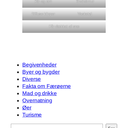
Får og lam
Tindhólmur
Diffuse klipper
Vasketøj
Får dækket af sne
Begivenheder
Byer og bygder
Diverse
Fakta om Færøerne
Mad og drikke
Overnatning
Øer
Turisme
Søg