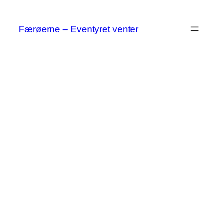
Spring
til
Færøerne – Eventyret venter
indhold