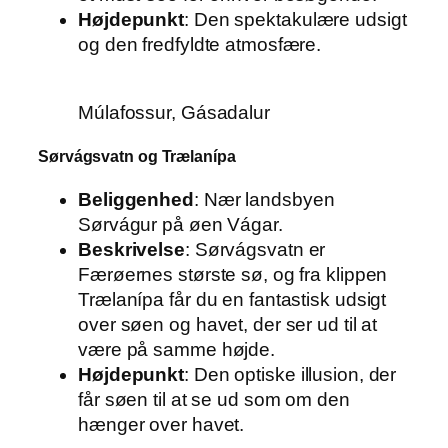
Højdepunkt
: Den spektakulære udsigt
og den fredfyldte atmosfære.
Múlafossur, Gásadalur
Sørvágsvatn og Trælanípa
Beliggenhed
: Nær landsbyen
Sørvágur på øen Vágar.
Beskrivelse
: Sørvágsvatn er
Færøernes største sø, og fra klippen
Trælanípa får du en fantastisk udsigt
over søen og havet, der ser ud til at
være på samme højde.
Højdepunkt
: Den optiske illusion, der
får søen til at se ud som om den
hænger over havet.