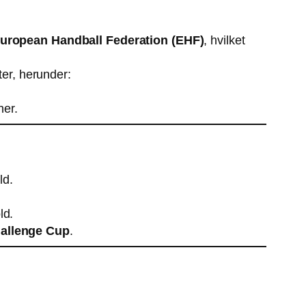
uropean Handball Federation (EHF)
, hvilket
er, herunder:
ner.
ld.
ld.
allenge Cup
.