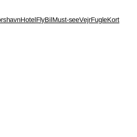
órshavn
Hotel
Fly
Bil
Must-see
Vejr
Fugle
Kort