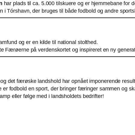
n
har plads til ca. 5.000 tilskuere og er hjemmebane for 
ion i Tórshavn, der bruges til både fodbold og andre spor
amfund og er en kilde til national stolthed.
e Færøerne på verdenskortet og inspireret en ny generati
 og det færøske landshold har opnået imponerende resulta
e er fodbold en sport, der bringer færinger sammen og sk
amp eller følge med i landsholdets bedrifter!