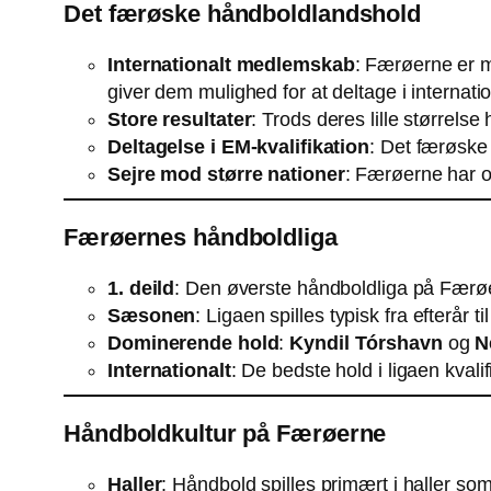
Det færøske håndboldlandshold
Internationalt medlemskab
: Færøerne er 
giver dem mulighed for at deltage i internatio
Store resultater
: Trods deres lille størrel
Deltagelse i EM-kvalifikation
: Det færøske 
Sejre mod større nationer
: Færøerne har o
Færøernes håndboldliga
1. deild
: Den øverste håndboldliga på Fær
Sæsonen
: Ligaen spilles typisk fra efterår til
Dominerende hold
:
Kyndil Tórshavn
og
N
Internationalt
: De bedste hold i ligaen kvali
Håndboldkultur på Færøerne
Haller
: Håndbold spilles primært i haller so