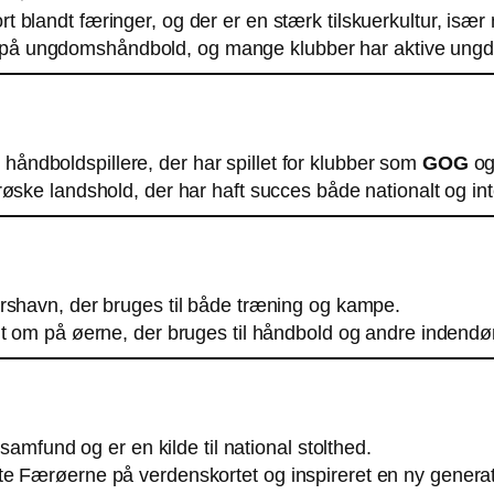
 blandt færinger, og der er en stærk tilskuerkultur, især n
s på ungdomshåndbold, og mange klubber har aktive un
håndboldspillere, der har spillet for klubber som
GOG
og
ærøske landshold, der har haft succes både nationalt og int
órshavn, der bruges til både træning og kampe.
ndt om på øerne, der bruges til håndbold og andre indend
 samfund og er en kilde til national stolthed.
e Færøerne på verdenskortet og inspireret en ny generati