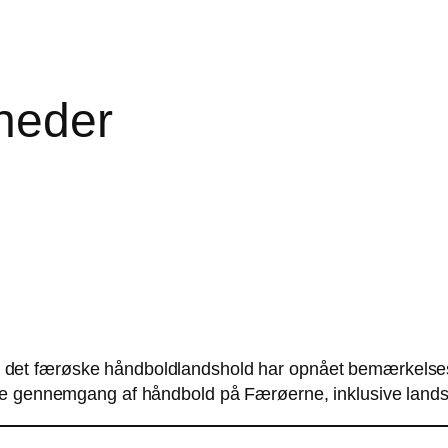
heder
g det færøske håndboldlandshold har opnået bemærkelsesvæ
de gennemgang af håndbold på Færøerne, inklusive landsh