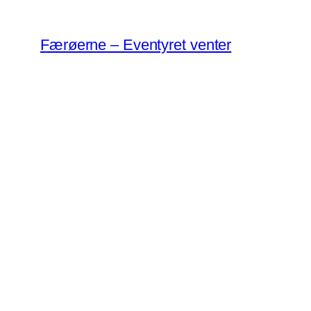
Spring
til
Færøerne – Eventyret venter
indhold