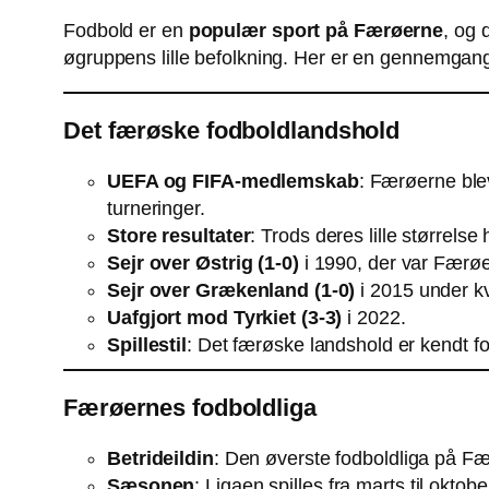
Fodbold er en
populær sport på Færøerne
, og 
øgruppens lille befolkning. Her er en gennemgang
Det færøske fodboldlandshold
UEFA og FIFA-medlemskab
: Færøerne bl
turneringer.
Store resultater
: Trods deres lille størrel
Sejr over Østrig (1-0)
i 1990, der var Færøer
Sejr over Grækenland (1-0)
i 2015 under kv
Uafgjort mod Tyrkiet (3-3)
i 2022.
Spillestil
: Det færøske landshold er kendt for
Færøernes fodboldliga
Betrideildin
: Den øverste fodboldliga på 
Sæsonen
: Ligaen spilles fra marts til okto