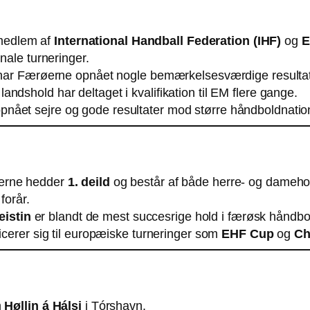
medlem af
International Handball Federation (IHF)
og
E
nale turneringer.
se har Færøerne opnået nogle bemærkelsesværdige resultat
landshold har deltaget i kvalifikation til EM flere gange.
pnået sejre og gode resultater mod større håndboldnatio
øerne hedder
1. deild
og består af både herre- og dameho
 forår.
eistin
er blandt de mest succesrige hold i færøsk håndbo
ficerer sig til europæiske turneringer som
EHF Cup
og
Ch
m
Høllin á Hálsi
i Tórshavn.