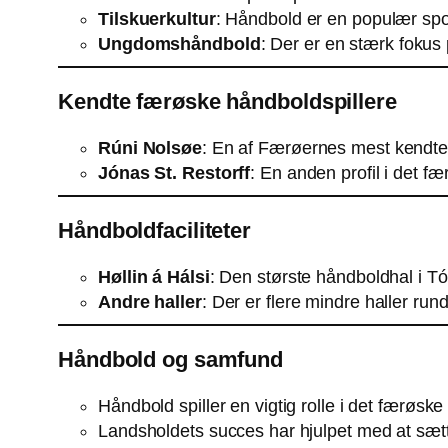
Tilskuerkultur
: Håndbold er en populær sport
Ungdomshåndbold
: Der er en stærk foku
Kendte færøske håndboldspillere
Rúni Nolsøe
: En af Færøernes mest kendte 
Jónas St. Restorff
: En anden profil i det f
Håndboldfaciliteter
Høllin á Hálsi
: Den største håndboldhal i T
Andre haller
: Der er flere mindre haller ru
Håndbold og samfund
Håndbold spiller en vigtig rolle i det færøske
Landsholdets succes har hjulpet med at sætt