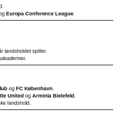
d.
og
Europa Conference League
.
r landsholdet spiller.
sakademier.
lub
og
FC København
.
le United
og
Arminia Bielefeld
.
ke landshold.