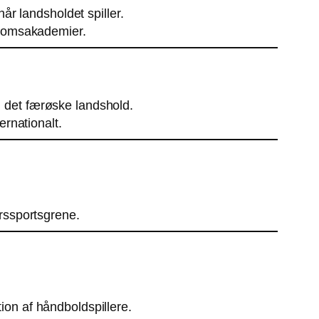
år landsholdet spiller.
gdomsakademier.
 det færøske landshold.
ernationalt.
ørssportsgrene.
on af håndboldspillere.