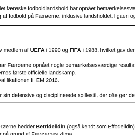
det færøske fodboldlandshold har opnået bemærkelsesværd
 af fodbold på Færøerne, inklusive landsholdet, ligaen og
ev medlem af
UEFA
i 1990 og
FIFA
i 1988, hvilket gav dem
se har Færøerne opnået nogle bemærkelsesværdige resultat
nes første officielle landskamp.
alifikationen til EM 2016.
 sin defensive og disciplinerede spillestil, der ofte gør de
Færøerne hedder
Betrideildin
(også kendt som Effodeildin) 
ber på grund af Færøernes klima.