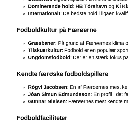
Dominerende hold
:
HB Tórshavn
og
KÍ Kl
Internationalt
: De bedste hold i ligaen kvali
Fodboldkultur på Færøerne
Græsbaner
: På grund af Færøernes klima
Tilskuerkultur
: Fodbold er en populær sport 
Ungdomsfodbold
: Der er en stærk fokus 
Kendte færøske fodboldspillere
Rógvi Jacobsen
: En af Færøernes mest ken
Jóan Símun Edmundsson
: En profil i det
Gunnar Nielsen
: Færøernes mest kendte må
Fodboldfaciliteter