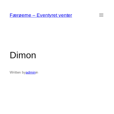
Spring
til
Færøerne – Eventyret venter
indhold
Dimon
Written by
admin
in