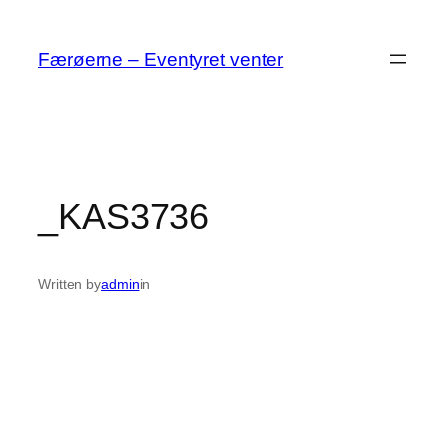
Spring
til
Færøerne – Eventyret venter
indhold
_KAS3736
Written by
admin
in