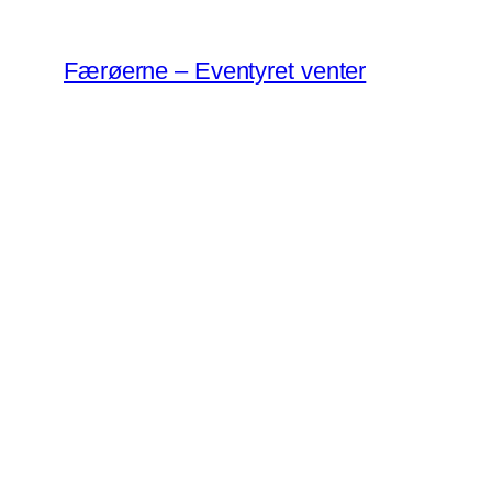
Spring
til
Færøerne – Eventyret venter
indhold