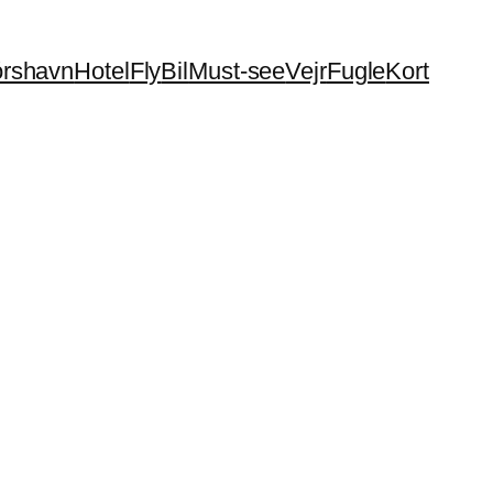
órshavn
Hotel
Fly
Bil
Must-see
Vejr
Fugle
Kort