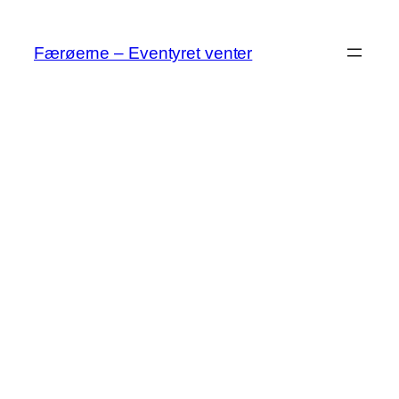
Spring
til
Færøerne – Eventyret venter
indhold