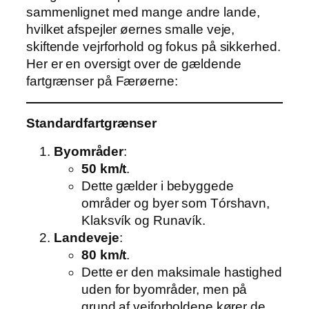
sammenlignet med mange andre lande,
hvilket afspejler øernes smalle veje,
skiftende vejrforhold og fokus på sikkerhed.
Her er en oversigt over de gældende
fartgrænser på Færøerne:
Standardfartgrænser
Byområder
:
50 km/t
.
Dette gælder i bebyggede
områder og byer som Tórshavn,
Klaksvík og Runavík.
Landeveje
:
80 km/t
.
Dette er den maksimale hastighed
uden for byområder, men på
grund af vejforholdene kører de