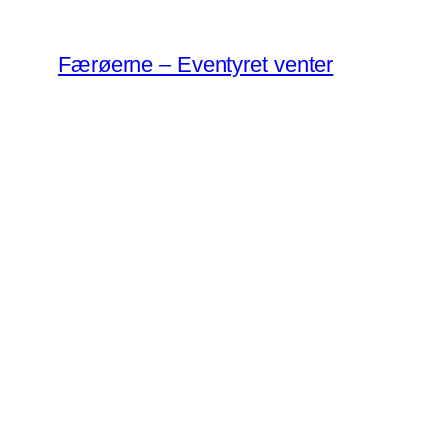
Spring
til
Færøerne – Eventyret venter
indhold