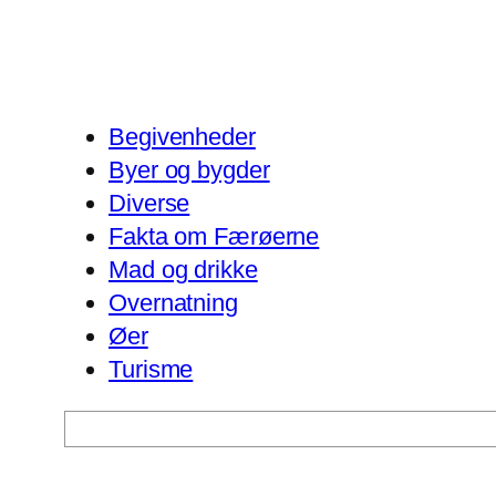
Begivenheder
Byer og bygder
Diverse
Fakta om Færøerne
Mad og drikke
Overnatning
Øer
Turisme
Søg