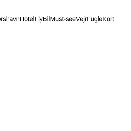
órshavn
Hotel
Fly
Bil
Must-see
Vejr
Fugle
Kort