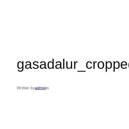
gasadalur_cropp
Written by
admin
in