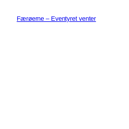
Spring
til
Færøerne – Eventyret venter
indhold