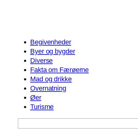
Begivenheder
Byer og bygder
Diverse
Fakta om Færøerne
Mad og drikke
Overnatning
Øer
Turisme
Søg