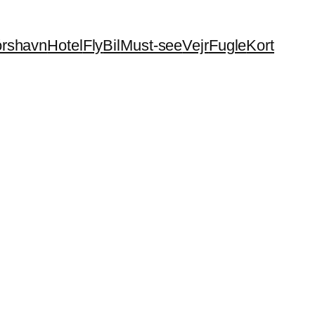
órshavn
Hotel
Fly
Bil
Must-see
Vejr
Fugle
Kort