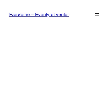
Spring
til
Færøerne – Eventyret venter
indhold