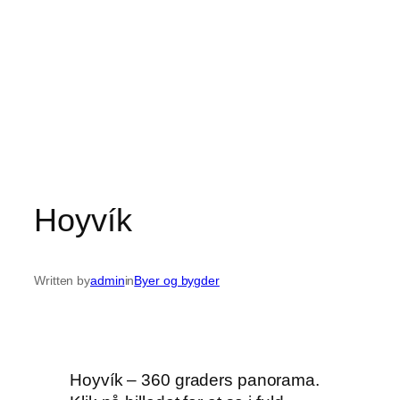
Hoyvík
Written by
admin
in
Byer og bygder
Hoyvík – 360 graders panorama.