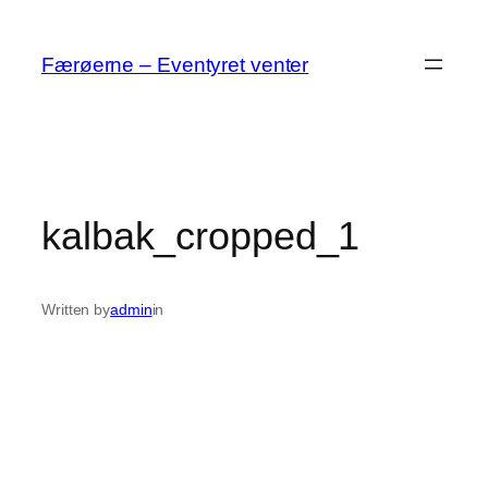
Spring
til
Færøerne – Eventyret venter
indhold
kalbak_cropped_1
Written by
admin
in