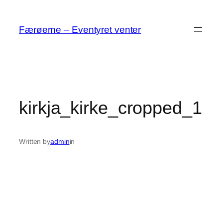
Spring
til
Færøerne – Eventyret venter
indhold
kirkja_kirke_cropped_1
Written by
admin
in