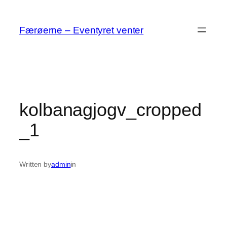
Spring
til
Færøerne – Eventyret venter
indhold
kolbanagjogv_cropped
_1
Written by
admin
in