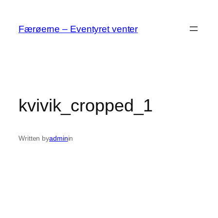
Spring
til
Færøerne – Eventyret venter
indhold
kvivik_cropped_1
Written by
admin
in