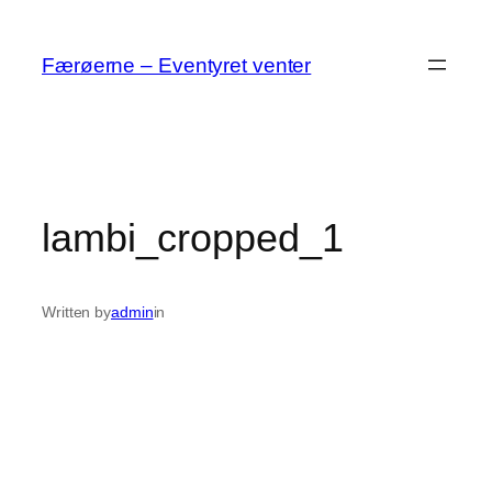
Spring
til
Færøerne – Eventyret venter
indhold
lambi_cropped_1
Written by
admin
in