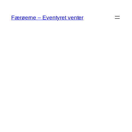
Spring
til
Færøerne – Eventyret venter
indhold