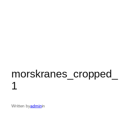
morskranes_cropped_
1
Written by
admin
in