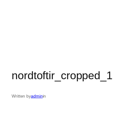
nordtoftir_cropped_1
Written by
admin
in