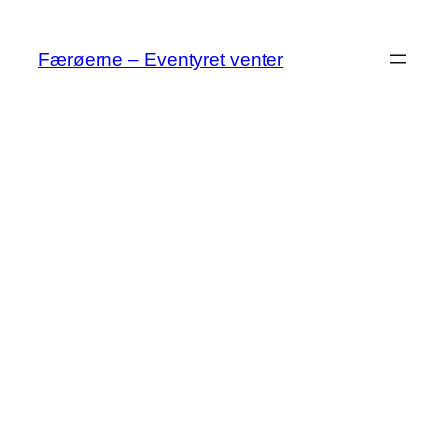
Spring
til
Færøerne – Eventyret venter
indhold