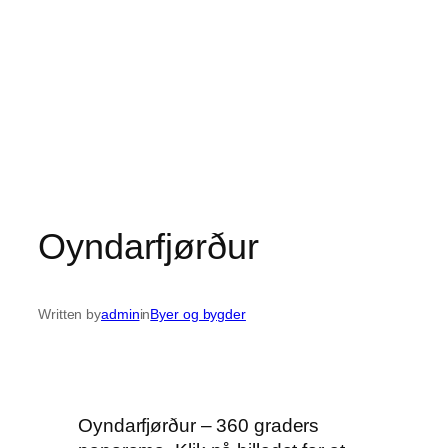
Oyndarfjørður
Written by
admin
in
Byer og bygder
Oyndarfjørður – 360 graders