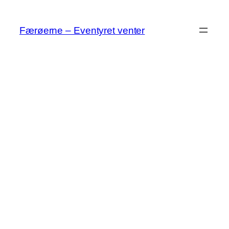
Spring
til
Færøerne – Eventyret venter
indhold