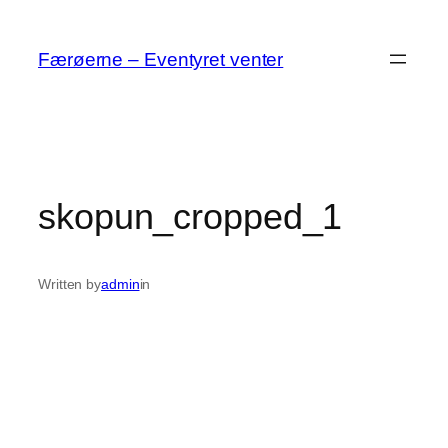
Spring
til
Færøerne – Eventyret venter
indhold
skopun_cropped_1
Written by
admin
in