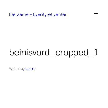
Spring
til
Færøerne – Eventyret venter
indhold
beinisvord_cropped_1
Written by
admin
in