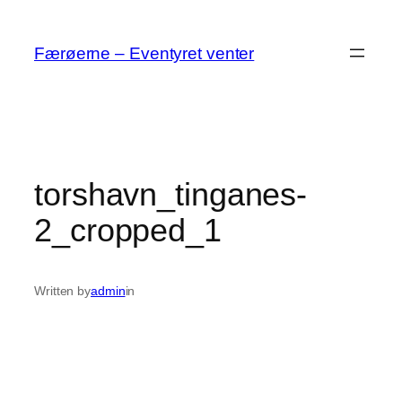
Spring
til
Færøerne – Eventyret venter
indhold
torshavn_tinganes-
2_cropped_1
Written by
admin
in