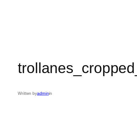
trollanes_croppe
Written by
admin
in