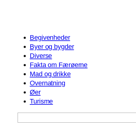
Begivenheder
Byer og bygder
Diverse
Fakta om Færøerne
Mad og drikke
Overnatning
Øer
Turisme
Søg