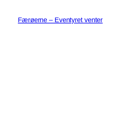
Spring
til
Færøerne – Eventyret venter
indhold