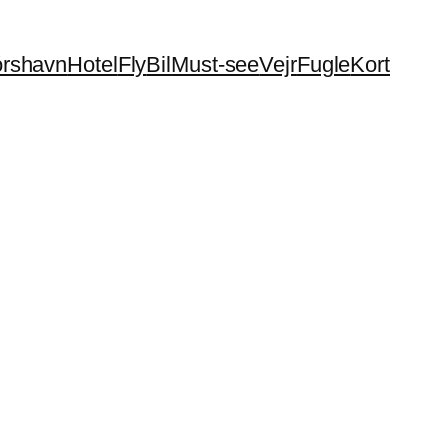
órshavn
Hotel
Fly
Bil
Must-see
Vejr
Fugle
Kort