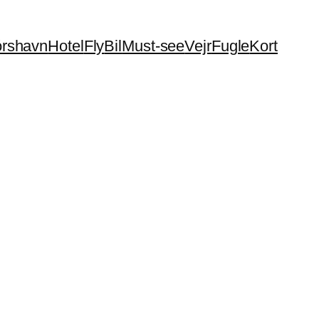
órshavn
Hotel
Fly
Bil
Must-see
Vejr
Fugle
Kort