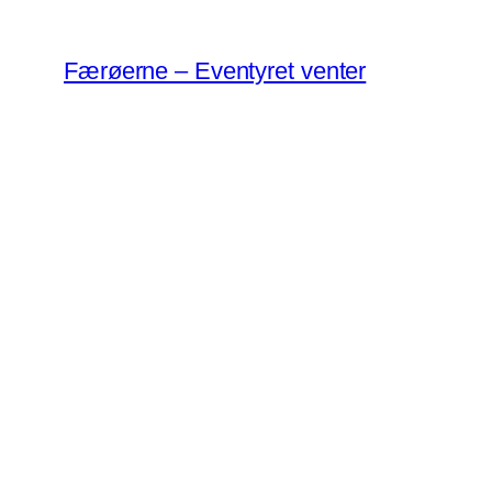
Spring
til
Færøerne – Eventyret venter
indhold