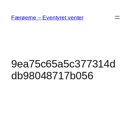
Spring
til
Færøerne – Eventyret venter
indhold
9ea75c65a5c377314d
db98048717b056