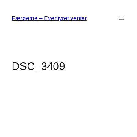
Spring
til
Færøerne – Eventyret venter
indhold
DSC_3409