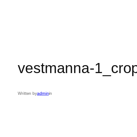
vestmanna-1_cro
Written by
admin
in