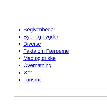
Begivenheder
Byer og bygder
Diverse
Fakta om Færøerne
Mad og drikke
Overnatning
Øer
Turisme
Søg