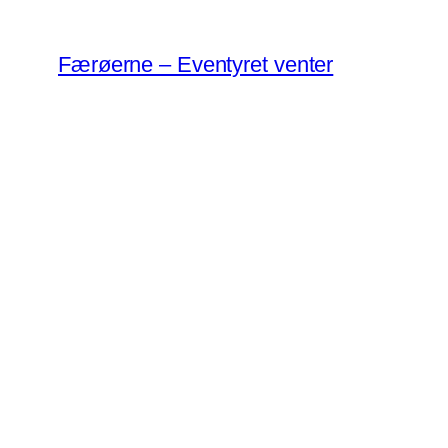
Spring
til
Færøerne – Eventyret venter
indhold