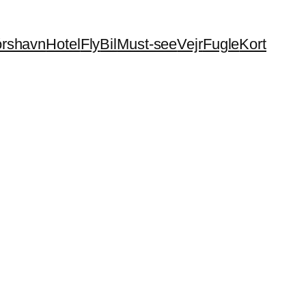
órshavn
Hotel
Fly
Bil
Must-see
Vejr
Fugle
Kort