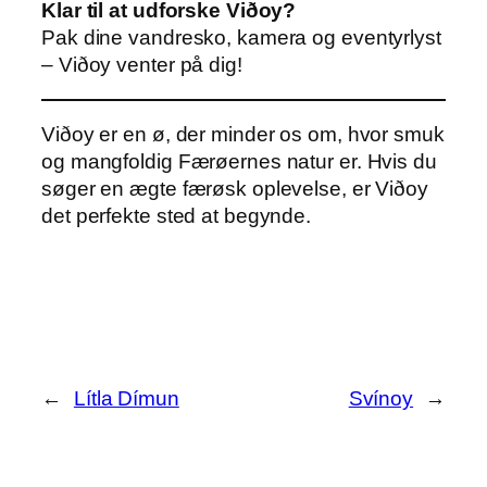
Klar til at udforske Viðoy?
Pak dine vandresko, kamera og eventyrlyst
– Viðoy venter på dig!
Viðoy er en ø, der minder os om, hvor smuk
og mangfoldig Færøernes natur er. Hvis du
søger en ægte færøsk oplevelse, er Viðoy
det perfekte sted at begynde.
←
Lítla Dímun
Svínoy
→