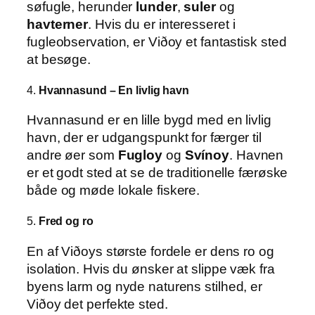
søfugle, herunder
lunder
,
suler
og
havterner
. Hvis du er interesseret i
fugleobservation, er Viðoy et fantastisk sted
at besøge.
4.
Hvannasund – En livlig havn
Hvannasund er en lille bygd med en livlig
havn, der er udgangspunkt for færger til
andre øer som
Fugloy
og
Svínoy
. Havnen
er et godt sted at se de traditionelle færøske
både og møde lokale fiskere.
5.
Fred og ro
En af Viðoys største fordele er dens ro og
isolation. Hvis du ønsker at slippe væk fra
byens larm og nyde naturens stilhed, er
Viðoy det perfekte sted.