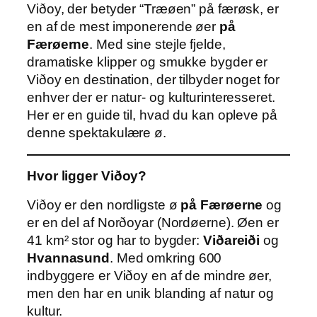
Viðoy, der betyder “Træøen” på færøsk, er
en af de mest imponerende øer
på
Færøerne
. Med sine stejle fjelde,
dramatiske klipper og smukke bygder er
Viðoy en destination, der tilbyder noget for
enhver der er natur- og kulturinteresseret.
Her er en guide til, hvad du kan opleve på
denne spektakulære ø.
Hvor ligger Viðoy?
Viðoy er den nordligste ø
på Færøerne
og
er en del af Norðoyar (Nordøerne). Øen er
41 km² stor og har to bygder:
Viðareiði
og
Hvannasund
. Med omkring 600
indbyggere er Viðoy en af de mindre øer,
men den har en unik blanding af natur og
kultur.