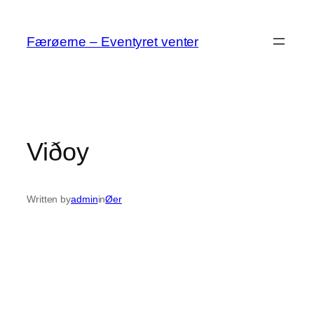
Spring
til
Færøerne – Eventyret venter
indhold
Viðoy
Written by
admin
in
Øer