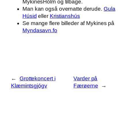
MykinesHólm og tilbage.
Man kan også overnatte derude.
Gula
Húsid
eller
Kristianshús
Se mange flere billeder af Mykines på
Myndasavn.fo
←
Grottekoncert i
Varder på
Klæmintsgjógv
Færøerne
→