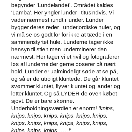
begynder ‘Lundelandet’. Området kaldes
‘Lamba’. Her yngler lunder i titusindvis. Vi
vader nærmest rundt i lunder. Lunder
bygger deres reder i underjordiske huler, og
vi må se os godt for for ikke at træde i en
sammenstyrtet hule. Lunderne tager ikke
hensyn til stien men underminerer den
nærmest. Her tager vi et hvil og fotograferer
løs af lunderne der gerne poserer på nært
hold. Lunder er ualmindeligt søde at se på,
og så er de utroligt kluntede. De går kluntet,
svømmer kluntet, flyver kluntet og lander og
letter kluntet. Og så LYDER de ovenikøbet
sjovt. De er bare skønne.
Underholdningsværdien er enorm!
‘knips,
knips, knips, knips, knips, knips, knips,
knips, knips, knips, knips, knips, knips,
knips, knips, knips……!’