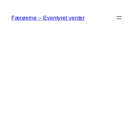
Spring
til
Færøerne – Eventyret venter
indhold