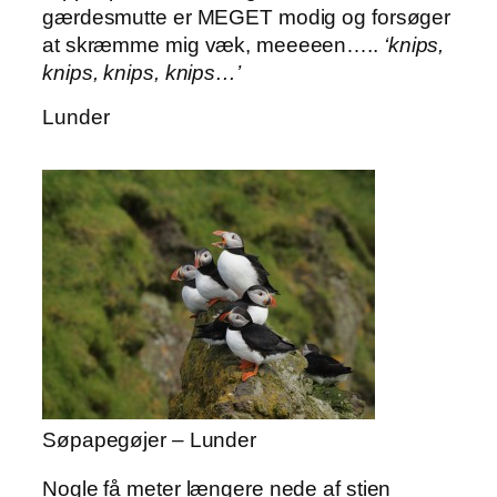
gærdesmutte er MEGET modig og forsøger
at skræmme mig væk, meeeeen…..
‘knips,
knips, knips, knips…’
Lunder
Søpapegøjer – Lunder
Nogle få meter længere nede af stien