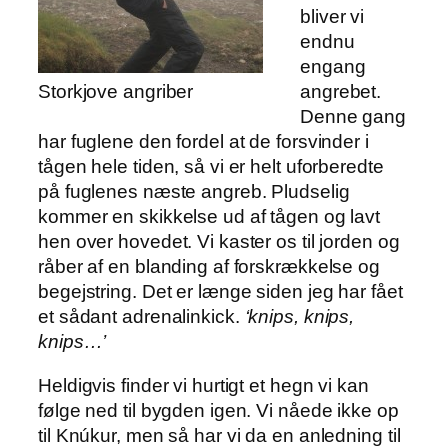
bliver vi
endnu
engang
Storkjove angriber
angrebet.
Denne gang
har fuglene den fordel at de forsvinder i
tågen hele tiden, så vi er helt uforberedte
på fuglenes næste angreb. Pludselig
kommer en skikkelse ud af tågen og lavt
hen over hovedet. Vi kaster os til jorden og
råber af en blanding af forskrækkelse og
begejstring. Det er længe siden jeg har fået
et sådant adrenalinkick.
‘knips, knips,
knips…’
Heldigvis finder vi hurtigt et hegn vi kan
følge ned til bygden igen. Vi nåede ikke op
til Knúkur, men så har vi da en anledning til