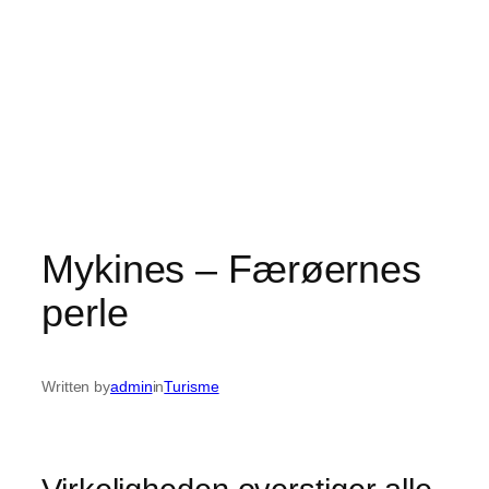
Mykines – Færøernes
perle
Written by
admin
in
Turisme