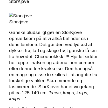
StorKjove
Storkjove
Ganske pludseligt gør en StorKjove
opmærksom på at vi altså befinder os i
dens territorie. Det gør den ved lydløst at
dykke i høj fart og skrige højt ganske få cm
fra hovedet. Choooookkkk!!!!! Hjertet sidder
helt oppe i halsen og adrenalinen pumper
efter denne forskrækkelse. Den har også
en mage og disse to skiftes til at angribe fra
forskellige vinkler. Skræmmende og
fascinerende. StorKjover har et vingefang
på ca 125-140 cm.
‘knips, knips, knips,
knips…’