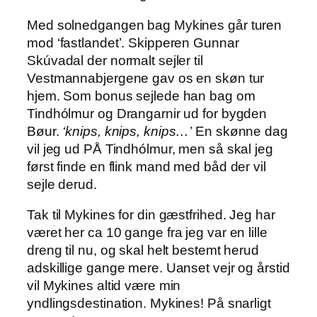
Med solnedgangen bag Mykines går turen
mod ‘fastlandet’. Skipperen Gunnar
Skúvadal der normalt sejler til
Vestmannabjergene gav os en skøn tur
hjem. Som bonus sejlede han bag om
Tindhólmur og Drangarnir ud for bygden
Bøur.
‘knips, knips, knips…’
En skønne dag
vil jeg ud PÅ Tindhólmur, men så skal jeg
først finde en flink mand med båd der vil
sejle derud.
Tak til Mykines for din gæstfrihed. Jeg har
været her ca 10 gange fra jeg var en lille
dreng til nu, og skal helt bestemt herud
adskillige gange mere. Uanset vejr og årstid
vil Mykines altid være min
yndlingsdestination. Mykines! På snarligt