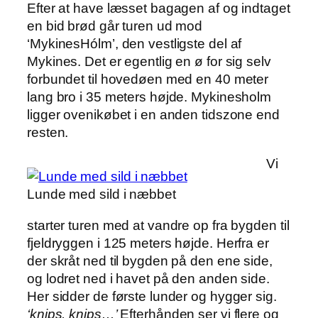
Efter at have læsset bagagen af og indtaget
en bid brød går turen ud mod
‘MykinesHólm’, den vestligste del af
Mykines. Det er egentlig en ø for sig selv
forbundet til hovedøen med en 40 meter
lang bro i 35 meters højde. Mykinesholm
ligger ovenikøbet i en anden tidszone end
resten.
Vi
Lunde med sild i næbbet
starter turen med at vandre op fra bygden til
fjeldryggen i 125 meters højde. Herfra er
der skråt ned til bygden på den ene side,
og lodret ned i havet på den anden side.
Her sidder de første lunder og hygger sig.
‘knips, knips…’
Efterhånden ser vi flere og