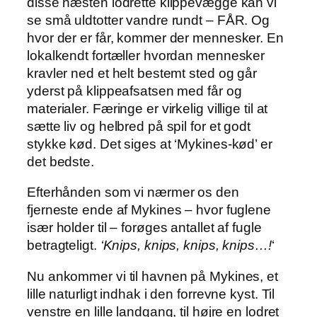
disse næsten lodrette klippevægge kan vi
se små uldtotter vandre rundt – FÅR. Og
hvor der er får, kommer der mennesker. En
lokalkendt fortæller hvordan mennesker
kravler ned et helt bestemt sted og går
yderst på klippeafsatsen med får og
materialer. Færinge er virkelig villige til at
sætte liv og helbred på spil for et godt
stykke kød. Det siges at ‘Mykines-kød’ er
det bedste.
Efterhånden som vi nærmer os den
fjerneste ende af Mykines – hvor fuglene
især holder til – forøges antallet af fugle
betragteligt.
‘Knips, knips, knips, knips…!
‘
Nu ankommer vi til havnen på Mykines, et
lille naturligt indhak i den forrevne kyst. Til
venstre en lille landgang, til højre en lodret