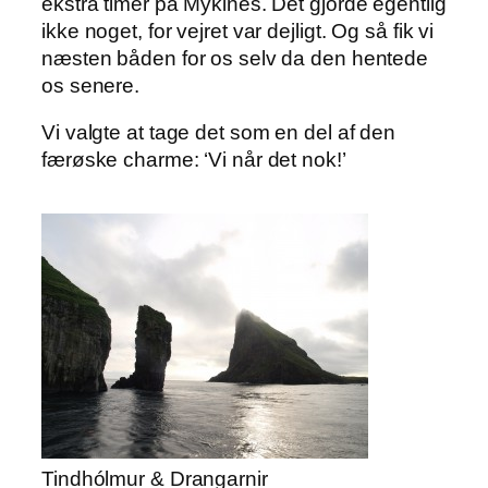
ekstra timer på Mykines. Det gjorde egentlig
ikke noget, for vejret var dejligt. Og så fik vi
næsten båden for os selv da den hentede
os senere.
Vi valgte at tage det som en del af den
færøske charme: ‘Vi når det nok!’
Tindhólmur & Drangarnir