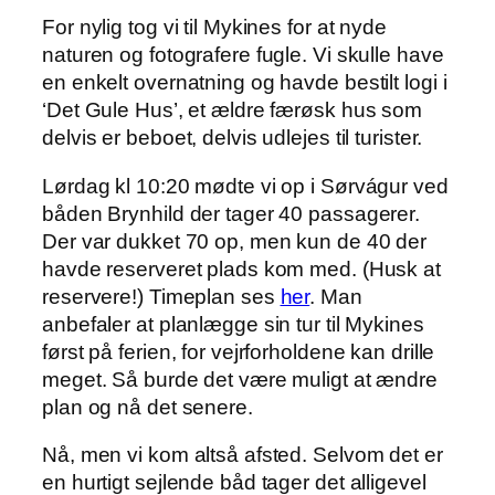
For nylig tog vi til Mykines for at nyde
naturen og fotografere fugle. Vi skulle have
en enkelt overnatning og havde bestilt logi i
‘Det Gule Hus’, et ældre færøsk hus som
delvis er beboet, delvis udlejes til turister.
Lørdag kl 10:20 mødte vi op i Sørvágur ved
båden Brynhild der tager 40 passagerer.
Der var dukket 70 op, men kun de 40 der
havde reserveret plads kom med. (Husk at
reservere!) Timeplan ses
her
. Man
anbefaler at planlægge sin tur til Mykines
først på ferien, for vejrforholdene kan drille
meget. Så burde det være muligt at ændre
plan og nå det senere.
Nå, men vi kom altså afsted. Selvom det er
en hurtigt sejlende båd tager det alligevel