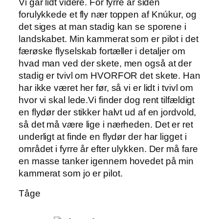
Vi går lidt videre. For fyrre år siden
forulykkede et fly nær toppen af Knúkur, og
det siges at man stadig kan se sporene i
landskabet. Min kammerat som er pilot i det
færøske flyselskab fortæller i detaljer om
hvad man ved der skete, men også at der
stadig er tvivl om HVORFOR det skete. Han
har ikke været her før, så vi er lidt i tvivl om
hvor vi skal lede.Vi finder dog rent tilfældigt
en flydør der stikker halvt ud af en jordvold,
så det må være lige i nærheden. Det er ret
underligt at finde en flydør der har ligget i
området i fyrre år efter ulykken. Der må fare
en masse tanker igennem hovedet på min
kammerat som jo er pilot.
Tåge