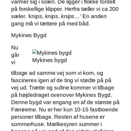
varmer sig i solen. De ligger i flokke fordelt
på forskellige klipper. Herfra tæller vi ca 200
sæler.
‘knips, knips, knips…’
En anden
gang må vi tættere på med båd.
Mykines Bygd
Nu
går
Mykines bygd
vi
tilbage ad samme vej som vi kom, og
fascineres igen af de ting vi stødte på på
vej ud. Trætte og sultne kommer vi tilbage
på højdedraget ovenover Mykines Bygd.
Denne bygd var engang en af de største på
Færøerne. Nu er her kun 10-15 fastboende
personer tilbage. Resten af husene er
sommerhuse. Mælkesyren summer i