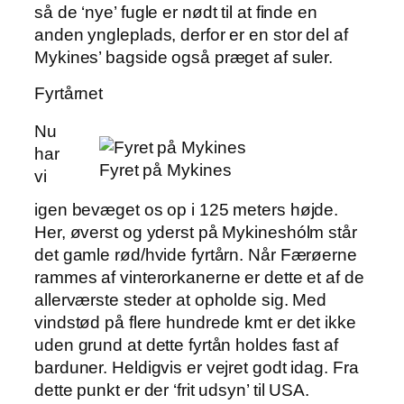
så de ‘nye’ fugle er nødt til at finde en
anden yngleplads, derfor er en stor del af
Mykines’ bagside også præget af suler.
Fyrtårnet
Nu
har
Fyret på Mykines
vi
igen bevæget os op i 125 meters højde.
Her, øverst og yderst på Mykineshólm står
det gamle rød/hvide fyrtårn. Når Færøerne
rammes af vinterorkanerne er dette et af de
allerværste steder at opholde sig. Med
vindstød på flere hundrede kmt er det ikke
uden grund at dette fyrtån holdes fast af
barduner. Heldigvis er vejret godt idag. Fra
dette punkt er der ‘frit udsyn’ til USA.