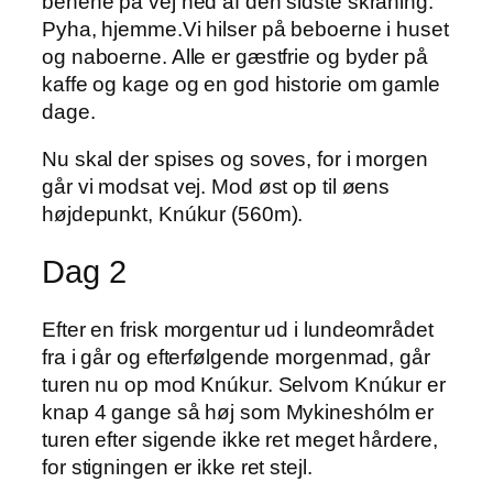
benene på vej ned af den sidste skråning.
Pyha, hjemme.Vi hilser på beboerne i huset
og naboerne. Alle er gæstfrie og byder på
kaffe og kage og en god historie om gamle
dage.
Nu skal der spises og soves, for i morgen
går vi modsat vej. Mod øst op til øens
højdepunkt, Knúkur (560m).
Dag 2
Efter en frisk morgentur ud i lundeområdet
fra i går og efterfølgende morgenmad, går
turen nu op mod Knúkur. Selvom Knúkur er
knap 4 gange så høj som Mykineshólm er
turen efter sigende ikke ret meget hårdere,
for stigningen er ikke ret stejl.