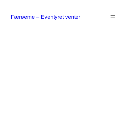
Spring
til
Færøerne – Eventyret venter
indhold