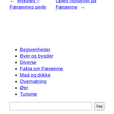
←
Mykines –
Oplev nordlyset på
Færøernes perle
Færøerne
→
Begivenheder
Byer og bygder
Diverse
Fakta om Færøerne
Mad og drikke
Overnatning
Øer
Turisme
Søg
Søg