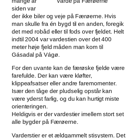
mange år
varde på Færøerne
siden var
der ikke biler og veje på Færøerne. Hvis
man skulle fra én bygd til en anden, foregik
det med robåd eller til fods over fjeldet. Helt
indtil 2004 var vardestien over det 400
meter høje fjeld måden man kom til
Gásadal på Vágø.
For den uvante kan de færøske fjelde være
farefulde. Der kan være kløfter,
klippeafsatser eller andre faremomenter.
Især den tåge der pludselig opstår kan
være yderst farlig, og du kan hurtigt miste
orienteringen.
Heldigvis er der vardestier imellem stort set
alle bygder på Færøerne.
Varderstier er et ældgammelt stisystem. Det