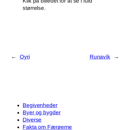
Klik på billedet for at se i fuld
størrelse.
←
Oyri
Runavík
→
Begivenheder
Byer og bygder
Diverse
Fakta om Færøerne