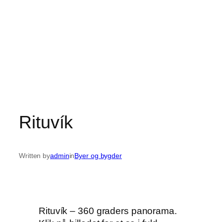
Rituvík
Written by
admin
in
Byer og bygder
Rituvík – 360 graders panorama.