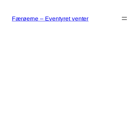
Spring
til
Færøerne – Eventyret venter
indhold