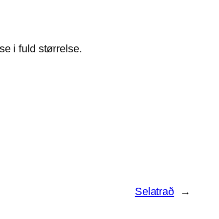
e i fuld størrelse.
Selatrað
→