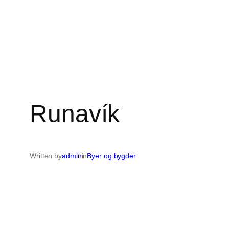
Runavík
Written by
admin
in
Byer og bygder