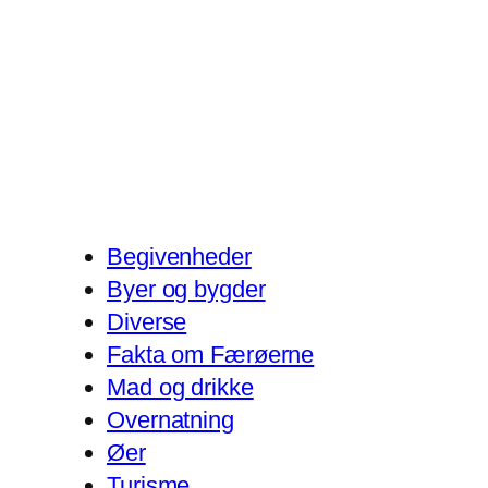
Begivenheder
Byer og bygder
Diverse
Fakta om Færøerne
Mad og drikke
Overnatning
Øer
Turisme