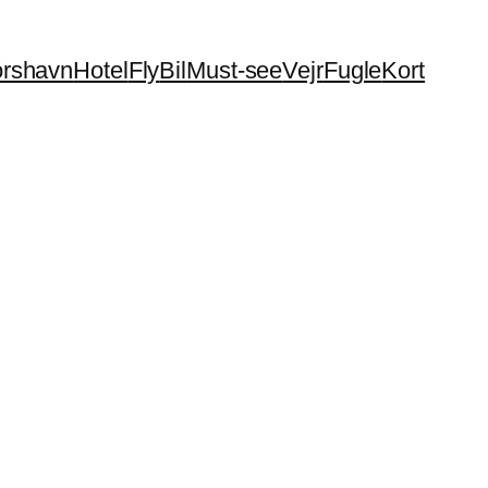
órshavn
Hotel
Fly
Bil
Must-see
Vejr
Fugle
Kort