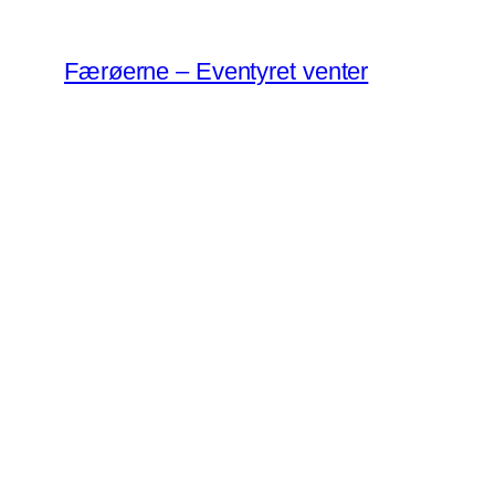
Spring
til
Færøerne – Eventyret venter
indhold