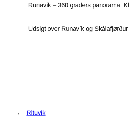
Runavík – 360 graders panorama. Klik p
Udsigt over Runavík og Skálafjørður –
←
Rituvík